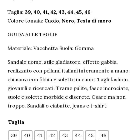
prezzo
prezzo
Taglia:
39, 40, 41, 42, 43, 44, 45, 46
originale
attuale
Colore tomaia:
Cuoio, Nero, Testa di moro
era:
è:
79,90 €.
71,91 €.
GUIDA ALLE TAGLIE
Materiale:
Vacchetta
Suola:
Gomma
Sandalo uomo, stile gladiatore, effetto gabbia,
realizzato con pellami italiani interamente a mano,
chiusura con fibbia e soletto in cuoio. Tagli fashion
giovanili e ricercati. Trame pulite, fasce incrociate,
suole e solette morbide e discrete. Osare ma non
troppo. Sandali o ciabatte, jeans e t-shirt.
Taglia
39
40
41
42
43
44
45
46