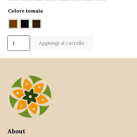
Colore tomaia
ART-
Aggiungi al carrello
1421
SANDALO
UOMO
IN
VACCHETTA
quantità
About