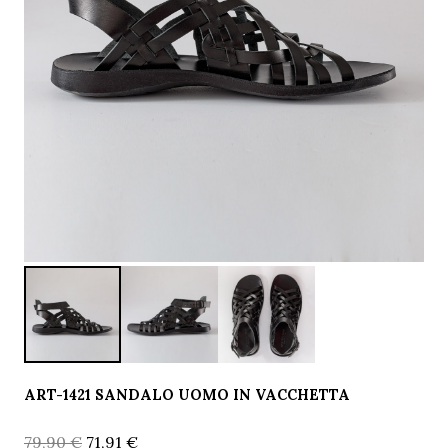
ART-1421 SANDALO UOMO IN VACCHETTA
Il
Il
79,90
€
71,91
€