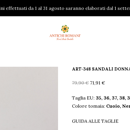
dini effettuati da 1 al 31 agosto saranno elaborati dal 1 set
ART-348 SANDALI DONNA
Il
Il
79,90
€
71,91
€
prezzo
prezzo
Taglia EU:
35, 36, 37, 38, 
originale
attuale
Colore tomaia:
Cuoio, Ne
era:
è:
79,90 €.
71,91 €.
GUIDA ALLE TAGLIE