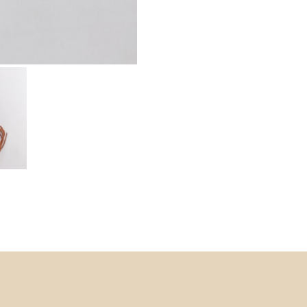
LACCI
IN
VACCHETTA
quantità