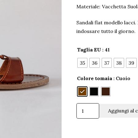
Materiale:
Vacchetta
Suol
Sandali flat modello lacci
indossare tutto il giorno.
Taglia EU
: 41
35
36
37
38
39
Colore tomaia
: Cuoio
ART-
Aggiungi al c
348
SANDALI
DONNA